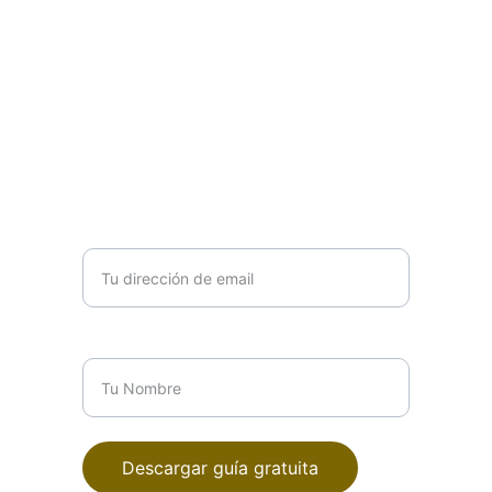
Sé que dar el primer paso es lo más
difícil. He diseñado esta guía práctica
para ayudarte a transformar la
incertidumbre en un plan de acción
amable contigo mismo/a. Empieza a
recuperar tu paz mental ahora.
Tu dirección de email*
Tu Nombre*
Descargar guía gratuita