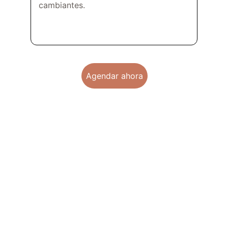
cambiantes.
Agendar ahora
Cuando todo se siente 
abrumador: empieza por aquí.
Sé que dar el primer paso es lo más
difícil. He diseñado esta guía práctica
para ayudarte a transformar la
incertidumbre en un plan de acción
amable contigo mismo/a. Empieza a