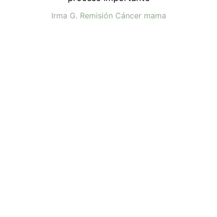
Irma G. Remisión Cáncer mama
Cuando todo se siente 
abrumador: empieza por aquí.
Sé que dar el primer paso es lo más
difícil. He diseñado esta guía práctica
para ayudarte a transformar la
incertidumbre en un plan de acción
amable contigo mismo/a. Empieza a
recuperar tu paz mental ahora.