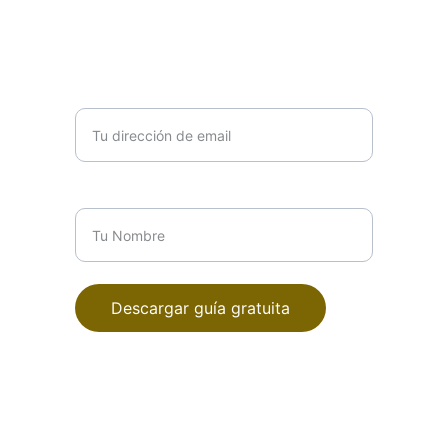
amable contigo mismo/a. Empieza a
recuperar tu paz mental ahora.
Tu dirección de email*
Tu Nombre*
Descargar guía gratuita
Mtra. Yolica Cuevas Gtz