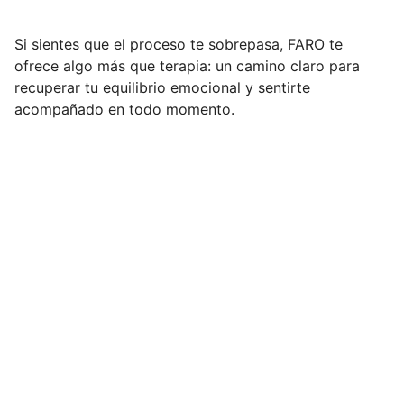
Si sientes que el proceso te sobrepasa, FARO te
ofrece algo más que terapia: un camino claro para
recuperar tu equilibrio emocional y sentirte
acompañado en todo momento.
Cuando todo se siente 
abrumador: empieza por aquí.
Sé que dar el primer paso es lo más
difícil. He diseñado esta guía práctica
para ayudarte a transformar la
incertidumbre en un plan de acción